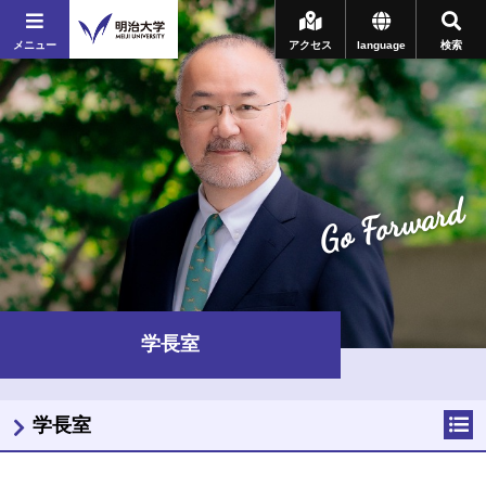
メニュー
アクセス
language
検索
Go Forward
学長室
学長室