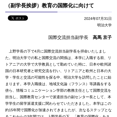
（副学長挨拶）教育の国際化に向けて
2024年07月31日
明治大学
国際交流担当副学長
高馬 京子
上野学長の下で4月に国際交流担当副学長を拝命いたしまし
た。明治大学での私と国際交流の関係は、本学に入職する前、リ
トアニアの大学で大学教員として勤めていた時に、日本や欧州諸
国の日本研究者と研究交流を行い、リトアニアと欧州と日本の大
学・学生と交流の可能性を探る中、明治大学を訪問したことに始
まります。本学入職後は、地域文化論（フランス）等講義をする
傍ら、情報コミュニケーション学部の教務主任として国際交流を
担当し、国際教育センターで派遣担当の副センター長として、本
学学生の留学派遣支援に関わらせていただきました。本学はこの
約15年間で国際化が加速されてきましたが、次なるステップとな
るこれからの3年間では、上野学長の下、「教育の国際化」をさ