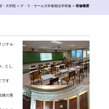
部・大学院
デ・ラ・サール大学春期法学研修
研修概要
リジナル
sion」とし
どです
法律の実