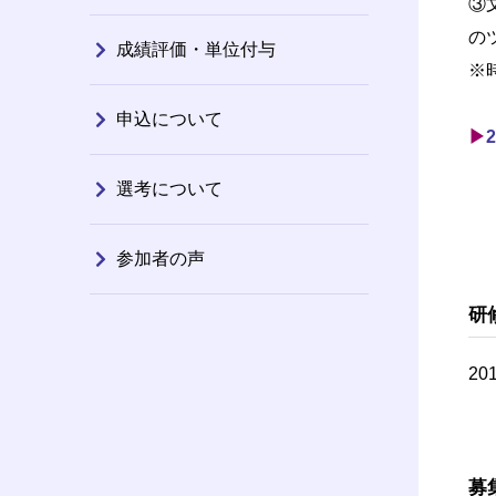
③
の
成績評価・単位付与
※
申込について
▶
選考について
参加者の声
研
2
募