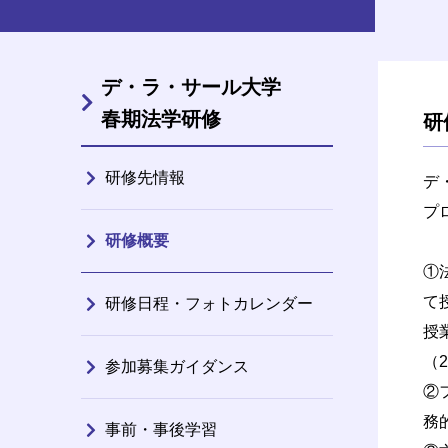
デ・ラ・サール大学
春期法学研修
研
研修先情報
デ
プ
研修概要
①法
て
研修日程・フォトカレンダー
授
（
参加募集ガイダンス
②
務
事前・事後学習