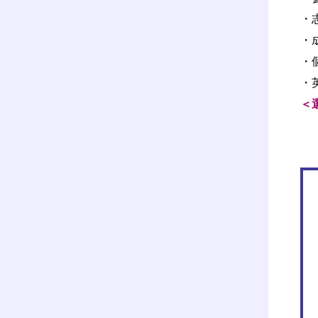
・
・
・
・
＜