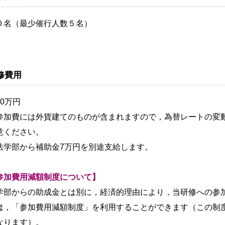
０名（最少催行人数５名）
修費用
30万円
参加費には外貨建てのものが含まれますので，為替レートの変
意ください。
法学部から補助金7万円を別途支給します。
参加費用減額制度について】
学部からの助成金とは別に，経済的理由により，当研修への参
は，「参加費用減額制度」を利用することができます（この制度
なります）。