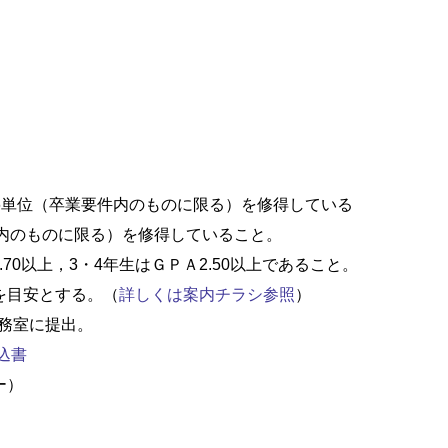
96単位（卒業要件内のものに限る）を修得している
要件内のものに限る）を修得していること。
70以上，3・4年生はＧＰＡ2.50以上であること。
を目安とする。（
詳しくは案内チラシ参照
）
事務室に提出。
込書
ー）