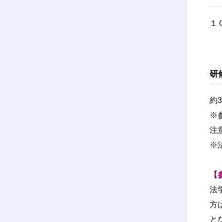
１
研
約
※
注
※
【
法
方
と