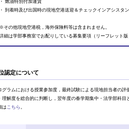
・ 燃油特別付加運賃
・ 到着時及び出国時の現地空港送迎＆チェックインアシスタ
※その他現地空港税，海外保険料等は含まれません。
詳細は学部事務室でお配りしている募集要項（リーフレット版
位認定について
ログラムにおける授業参加度，最終試験による現地担当者の評
・理解度を総合的に判断し，翌年度の春学期集中・法学部科目と
細は
こちら
。