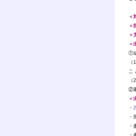
＜
＜
＜
＜
①
（
こ
（
②
＜
・
・
・
・