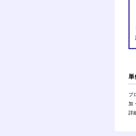
単
プ
加
詳