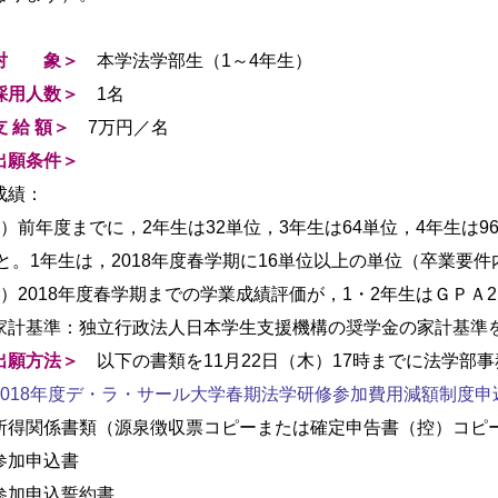
対 象＞
本学法学部生（1～4年生）
採用人数＞
1名
支 給 額＞
7万円／名
出願条件＞
成績：
1）前年度までに，2年生は32単位，3年生は64単位，4年生は
 と。1年生は，2018年度春学期に16単位以上の単位（卒業
2）2018年度春学期までの学業成績評価が，1・2年生はＧＰＡ2.
家計基準：独立行政法人日本学生支援機構の奨学金の家計基準
出願方法＞
以下の書類を11月22日（木）17時までに法学部
2018年度デ・ラ・サール大学春期法学研修参加費用減額制度申
所得関係書類（源泉徴収票コピーまたは確定申告書（控）コピ
参加申込書
参加申込誓約書