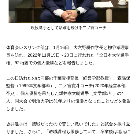
現役選手として活躍を続ける二ノ宮コーチ
体育会レスリング部は、1月16日、大六野耕作学長と柳谷孝理事
長を訪れ、2022年11月19日～20日に行われた「全日本大学選手
権」92kg級での個人優勝などを報告しました。
この日訪れたのは同部の千葉貴律部長（経営学部教授）、森陽保
監督（1999年文学部卒）、二ノ宮寛斗コーチ(2020年経営学部
卒)と、個人優勝を果たした坂井孝太朗選手（文学部3年）の4
人。同大会で明治大学は31年ぶりの優勝となったことなどを報告
しました。
坂井選手は「接戦だったので苦しい戦いでした」と試合を振り返
りました、さらに、「教職課程も履修していて、卒業後は地元に