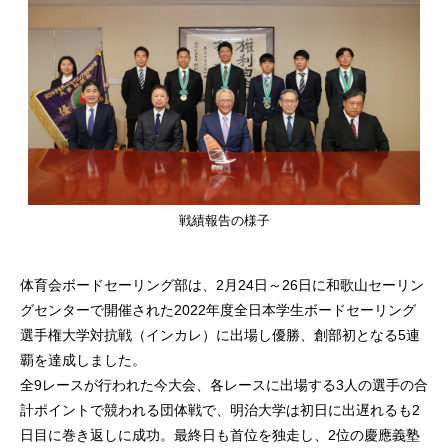
戦績報告の様子
体育会ボードセーリング部は、2月24日～26日に和歌山セーリン
グセンターで開催された2022年度全日本学生ボードセーリング
選手権大学対抗戦（インカレ）に出場し優勝、創部初となる5連
覇を達成しました。
全9レースが行われた今大会、各レースに出場する3人の選手の合
計ポイントで競われる団体戦で、明治大学は初日に出遅れるも2
日目に巻き返しに成功。最終日も首位を独走し、2位の慶應義塾