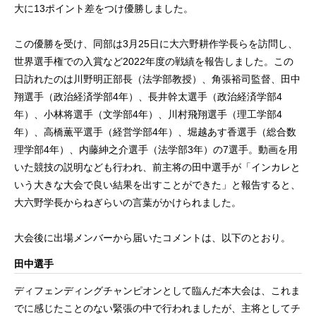
大に13ポイント差をつけ優勝しました。
この優勝を受け、同部は3月25日に大六野耕作学長らを訪問し、
世界選手権での入賞など2022年度の戦績を報告しました。この
日訪れたのは川野明正部長（法学部教授）、角張裕司監督、田中
翔選手（政治経済学部4年）、長井幹太選手（政治経済学部4
年）、小林将選手（文学部4年）、川村飛翔選手（理工学部4
年）、高橋薫平選手（経営学部4年）、堀越あす香選手（総合数
理学部4年）、内藤紳之介選手（法学部3年）の7選手。動画を用
いた競技の説明なども行われ、前主将の田中選手が「インカレと
いう大きな大会で良い結果を出すことができた」と報告すると、
大六野学長からねぎらいの言葉がかけられました。
大会後に出場メンバーから届いたコメントは、以下のとおり。
田中選手
ディフェンディングチャンピオンとして臨んだ本大会は、これま
でに感じたことのない緊張の中で行われましたが、主将としてチ