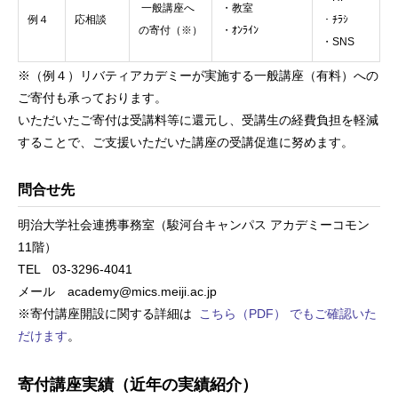
一般講座へ
・教室
例４
応相談
・ﾁﾗｼ
の寄付（※）
・ｵﾝﾗｲﾝ
・SNS
※（例４）リバティアカデミーが実施する一般講座（有料）への
ご寄付も承っております。
いただいたご寄付は受講料等に還元し、受講生の経費負担を軽減
することで、ご支援いただいた講座の受講促進に努めます。
問合せ先
明治大学社会連携事務室（駿河台キャンパス アカデミーコモン
11階）
TEL 03-3296-4041
メール academy@mics.meiji.ac.jp
※寄付講座開設に関する詳細は
こちら（PDF） でもご確認いた
だけます
。
寄付講座実績（近年の実績紹介）