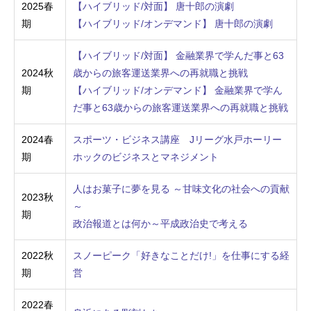
2025春
【ハイブリッド/対面】 唐十郎の演劇
期
【ハイブリッド/オンデマンド】 唐十郎の演劇
【ハイブリッド/対面】 金融業界で学んだ事と63
2024秋
歳からの旅客運送業界への再就職と挑戦
期
【ハイブリッド/オンデマンド】 金融業界で学ん
だ事と63歳からの旅客運送業界への再就職と挑戦
2024春
スポーツ・ビジネス講座 Jリーグ水戸ホーリー
期
ホックのビジネスとマネジメント
人はお菓子に夢を見る ～甘味文化の社会への貢献
2023秋
～
期
政治報道とは何か～平成政治史で考える
2022秋
スノーピーク「好きなことだけ!」を仕事にする経
期
営
2022春