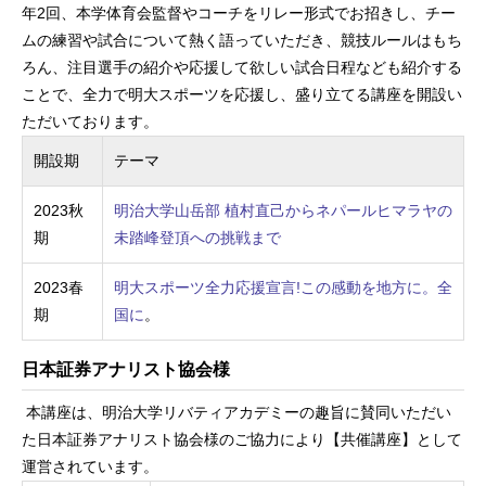
年2回、本学体育会監督やコーチをリレー形式でお招きし、チー
ムの練習や試合について熱く語っていただき、競技ルールはもち
ろん、注目選手の紹介や応援して欲しい試合日程なども紹介する
ことで、全力で明大スポーツを応援し、盛り立てる講座を開設い
ただいております。
開設期
テーマ
2023秋
明治大学山岳部 植村直己からネパールヒマラヤの
期
未踏峰登頂への挑戦まで
2023春
明大スポーツ全力応援宣言!この感動を地方に。全
期
国に
。
日本証券アナリスト協会様
本講座は、明治大学リバティアカデミーの趣旨に賛同いただい
た日本証券アナリスト協会様のご協力により【共催講座】として
運営されています。