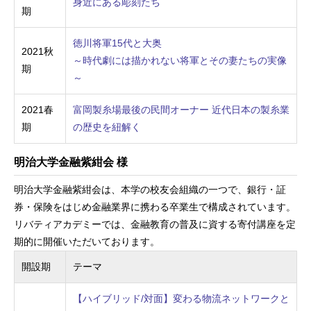
身近にある彫刻たち
期
徳川将軍15代と大奥
2021秋
～時代劇には描かれない将軍とその妻たちの実像
期
～
2021春
富岡製糸場最後の民間オーナー 近代日本の製糸業
期
の歴史を紐解く
明治大学金融紫紺会 様
明治大学金融紫紺会は、本学の校友会組織の一つで、銀行・証
券・保険をはじめ金融業界に携わる卒業生で構成されています。
リバティアカデミーでは、金融教育の普及に資する寄付講座を定
期的に開催いただいております。
開設期
テーマ
【ハイブリッド/対面】変わる物流ネットワークと