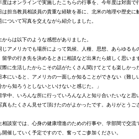
年度はオンラインで実施したこちらの行事を、今年度は対面で
日は担当教員相談員の貴重な経験を基に、北米の地理や歴史に
題について写真を交えながら紹介しました。
生からは以下のような感想がありました。
同じアメリカでも場所によって気候、人種、思想、あらゆるも
、留学の行き先を決めるときに相談など出来たら嬉しく思いま
実際に生活したからこその話がたくさん聞けてとても楽しかっ
日本にいると、アメリカの一面しか知ることができない（難し
分から知ろうとしないといけないと感じた。」
留学中、いろんな所に行っていろんな人と知り合いたいなと思
写真もたくさん見せて頂けたのがよかったです。ありがとうご
生相談室では、心身の健康増進のための行事や、学部間で交流
も開催していく予定ですので、奮ってご参加ください。