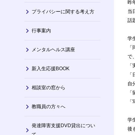
昨
当
プライバシーに関する考え方
話
行事案内
学
「
メンタルヘルス講座
で
「
新入生応援BOOK
「
自
相談室の窓から
「
「
教職員の方々へ
学
発達障害支援DVD貸出につい
後
て