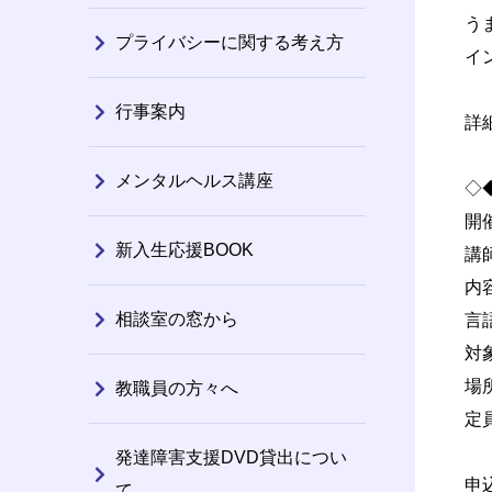
う
プライバシーに関する考え方
イ
行事案内
詳
メンタルヘルス講座
◇
開
新入生応援BOOK
講
内
相談室の窓から
言語
対
場
教職員の方々へ
定
★
発達障害支援DVD貸出につい
申
て