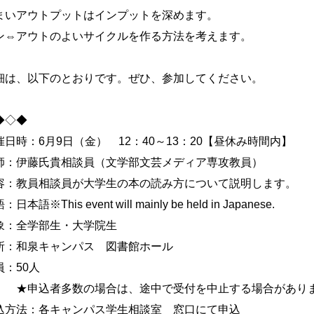
まいアウトプットはインプットを深めます。
ン⇔アウトのよいサイクルを作る方法を考えます。
細は、以下のとおりです。ぜひ、参加してください。
◆◇◆
催日時：6月9日（金） 12：40～13：20【昼休み時間内】
師：伊藤氏貴相談員（文学部文芸メディア専攻教員）
容：教員相談員が大学生の本の読み方について説明します。
：日本語※This event will mainly be held in Japanese.
象：全学部生・大学院生
所：和泉キャンパス 図書館ホール
員：50人
申込者多数の場合は、途中で受付を中止する場合があり
込方法：各キャンパス学生相談室 窓口にて申込