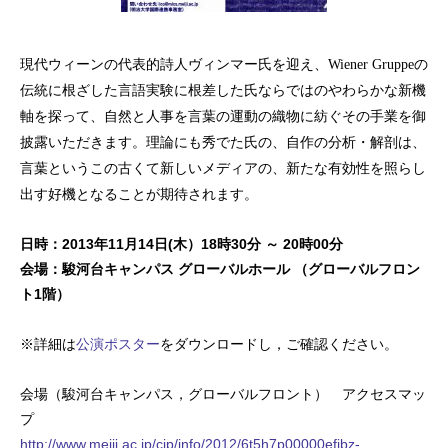
現代ウィーンの代表的詩人ヴィンマー氏を迎え、
の
Wiener Gruppe
伝統に根ざした言語実験に根差した氏ならではのやわらかな新機
軸を探って、自然と人事を言葉の運動の織物に紡ぐその手業を御
披露いただきます。理論にも秀でた氏の、自作の分析・解剖は、
言葉というこの古くて新しいメディアの、新たな有効性を照らし
出す好機となることが期待されます。
日時：2013年11月14日(木）18時30分 ～ 20時00分
会場：駿河台キャンパス グローバルホール （グローバルフロン
ト1階）
※詳細は
公演ポスター
をダウンロードし，ご確認ください。
会場（駿河台キャンパス，グローバルフロント） アクセスマッ
プ
http://www.meiji.ac.jp/cip/info/2012/6t5h7p00000efjbz-