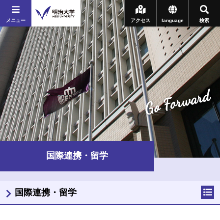
メニュー
アクセス
language
検索
Go Forward
国際連携・留学
国際連携・留学