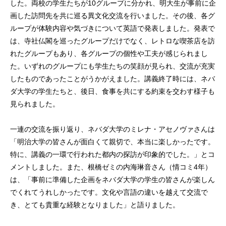
した。両校の学生たちが10グループに分かれ、明大生が事前に企
画した訪問先を共に巡る異文化交流を行いました。その後、各グ
ループが体験内容や気づきについて英語で発表しました。発表で
は、寺社仏閣を巡ったグループだけでなく、レトロな喫茶店を訪
れたグループもあり、各グループの個性や工夫が感じられまし
た。いずれのグループにも学生たちの笑顔が見られ、交流が充実
したものであったことがうかがえました。講義終了時には、ネバ
ダ大学の学生たちと、後日、食事を共にする約束を交わす様子も
見られました。
一連の交流を振り返り、ネバダ大学のミレナ・アセノヴァさんは
「明治大学の皆さんが面白くて親切で、本当に楽しかったです。
特に、講義の一環で行われた都内の探訪が印象的でした。」とコ
メントしました。また、根橋ゼミの内海琳音さん（情コミ4年）
は、「事前に準備した企画をネバダ大学の学生の皆さんが楽しん
でくれてうれしかったです。文化や言語の違いを越えて交流で
き、とても貴重な経験となりました」と語りました。