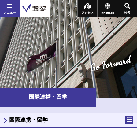
メニュー
アクセス
language
検索
Go Forward
国際連携・留学
国際連携・留学