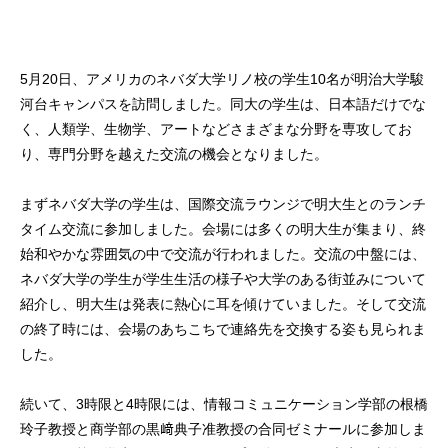
5月20日、アメリカのネバダ大学リノ校の学生10名が明治大学駿
河台キャンパスを訪問しました。同大の学生は、日本語だけでな
く、人類学、生物学、アートなどさまざまな分野を専攻してお
り、専門分野を越えた交流の機会となりました。
まずネバダ大学の学生は、国際交流ラウンジで明大生とのランチ
タイム交流に参加しました。会場には多くの明大生が集まり、終
始和やかな雰囲気の中で交流が行われました。交流の中盤には、
ネバダ大学の学生が学生生活の様子や大学のある街並みについて
紹介し、明大生は発表に熱心に耳を傾けていました。そして交流
の終了時には、会場のあちこちで連絡先を交換する姿も見られま
した。
続いて、3時限と4時限には、情報コミュニケーション学部の根橋
玲子教授と商学部の黒﨑典子准教授の合同ゼミナールに参加しま