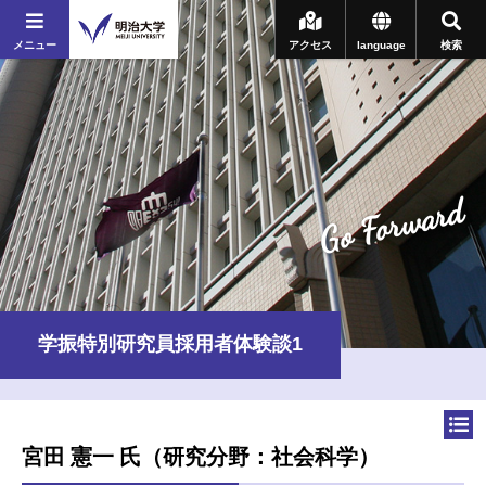
メニュー
アクセス
language
検索
Go Forward
学振特別研究員採用者体験談1
宮田 憲一 氏（研究分野：社会科学）