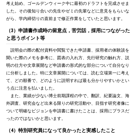
考え始め、ゴールデンウィーク中に最初のドラフトを完成させま
した。その後知り合いの先生やゼミの先輩などに意見をもらいな
がら、学内締切りの直前まで修正作業をしていたと思います。
（3）申請書作成時の留意点，苦労話，採用につながった
と思うポイント等
説明会の際の配付資料や閲覧できた申請書、採用者の体験談を
聞いた際のメモを参考に、図表の入れ方、先行研究の触れ方、説
明の仕方や文章展開など申請書の形式的な部分について自分なり
に分析しました。特に文章展開については、読む立場第一に考え
て、どの順番で、どのように説明すれば最も分かりやすいかとい
う点に注意を払いました。
また、業績が少ない博士前期課程の中で、翻訳、紀要論文、海
外調査、研究会など出来る限りの研究活動や、目指す研究者像に
ついて明確なビジョンを申請書に書けたことは、採用にプラスだ
ったのではないかと思います。
（4）特別研究員になって良かったと実感したこと