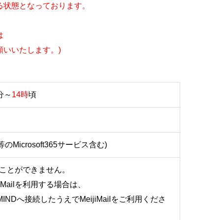
きる状態となっております。
は
いいたします。)
分～
14時
頃
ve等のMicrosoft365サービス含む)
することができません。
iMailを利用する場合は、
INDへ接続したうえでMeijiMailをご利用くださ