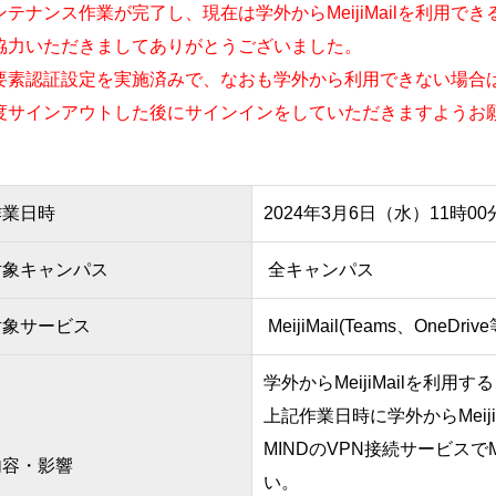
ンテナンス作業が完了し、現在は学外からMeijiMailを利用で
協力いただきましてありがとうございました。
要素認証設定を実施済みで、なおも学外から利用できない場合
度サインアウトした後にサインインをしていただきますようお願
作業日時
2024年3月6日（水）11時00
対象キャンパス
全キャンパス
対象サービス
MeijiMail(Teams、OneDri
学外からMeijiMailを利用
上記作業日時に学外からMeij
MINDのVPN接続サービスでM
内容・影響
い。