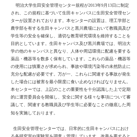
明治大学生田安全管理センター規程が
2013
年
9
月
13
日に制定
され、この規程に基づいて生田キャンパスに生田安全管理セン
ターが設置されております。本センターの設置は、理工学部と
農学部を有する生田キャンパスと黒川農場において教職員及び
学生等の安全を確保し、適切な教育研究環境を維持することを
目的としています。生田キャンパス及び黒川農場では、明治大
学の他のキャンパスと異なり、人体や周辺環境に配慮を要する
薬品・機器等を数多く保有しています。これらの薬品・機器等
の使用には慎重さが求められ、事故や環境汚染等の未然防止に
充分な配慮が必要です。万が一、これらに関連する事故が発生
した場合には被害を最小限度に食い止めなければなりません。
本センターでは、上記のことの重要性を十分認識した上で定期
的に運営委員会を開催し、安全に関する様々な事項について審
議して、関連する教職員及び学生等に必要なことの徹底した周
知を実施しております。
生田安全管理センターでは、日常的に生田キャンパスにおけ
る各研究室や実験室を調査・管理しています。改善を要すると