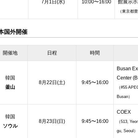
7月1日(水)
10:00〜16:00
館展示ホ
（東京都豊島
本国外開催
開催地
日程
時間
Busan Ex
韓国
Center (
8月22日(土)
9:45〜16:00
釜山
（#55 APEC-
Busan）
COEX
韓国
8月23日(日)
9:45〜16:00
（513, Yeon
ソウル
gu, Seoul）