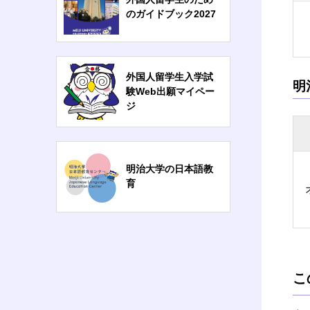
のガイドブック2027
外国人留学生入学試
明
験Web出願マイペー
ジ
明治大学の日本語教
育
こ