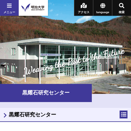
メニュー
アクセス
language
検索
Weaving the Past to the Future
黒耀石研究センター
黒耀石研究センター