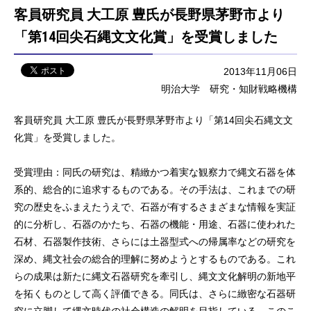
客員研究員 大工原 豊氏が長野県茅野市より
「第14回尖石縄文文化賞」を受賞しました
2013年11月06日
明治大学 研究・知財戦略機構
客員研究員 大工原 豊氏が長野県茅野市より「第14回尖石縄文文
化賞」を受賞しました。
受賞理由：同氏の研究は、精緻かつ着実な観察力で縄文石器を体
系的、総合的に追求するものである。その手法は、これまでの研
究の歴史をふまえたうえで、石器が有するさまざまな情報を実証
的に分析し、石器のかたち、石器の機能・用途、石器に使われた
石材、石器製作技術、さらには土器型式への帰属率などの研究を
深め、縄文社会の総合的理解に努めようとするものである。これ
らの成果は新たに縄文石器研究を牽引し、縄文文化解明の新地平
を拓くものとして高く評価できる。同氏は、さらに緻密な石器研
究に立脚して縄文時代の社会構造の解明を目指している。このこ