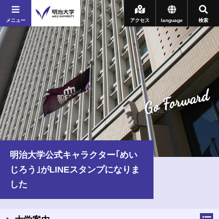
メニュー
アクセス
language
検索
Go Forward
明治大学公式キャラクター｢めい
じろう｣がLINEスタンプになりま
した