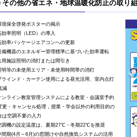
3) その他の省エネ・地球温暖化防止の取り
 環境保全啓発ポスターの掲示
 高効率照明（LED）の導入
 高効率パッケージエアコンへの更新
 設備機器のエネルギー管理標準に基づいた効率運転
 共用施設照明の消灯または間引き
 照明等の未使用エリア・未使用時間帯の消灯
 ブラインド・カーテン使用による昼光活用、室内点灯
低減
 オンライン教室管理システムによる教室・会議室予約
変更・キャンセル処理，授業・学会以外の利用目的の
合は空調不要の入力
 空調機の設定温度は、夏期27℃・冬期22℃を推奨
 中間期(4月～6月)の窓開けや自然換気システムの活用