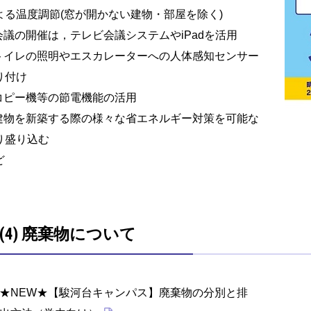
よる温度調節(窓が開かない建物・部屋を除く)
 会議の開催は，テレビ会議システムやiPadを活用
 トイレの照明やエスカレーターへの人体感知センサー
り付け
 コピー機等の節電機能の活用
 建物を新築する際の様々な省エネルギー対策を可能な
り盛り込む
ど
(4) 廃棄物について
★NEW★【駿河台キャンパス】廃棄物の分別と排