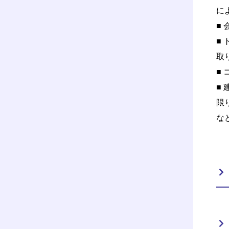
に
■
■
取
■
■
限
な