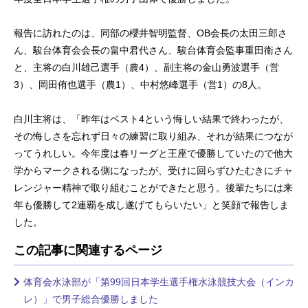
報告に訪れたのは、同部の櫻井智明監督、OB会長の太田三郎さ
ん、駿台体育会会長の畠中君代さん、駿台体育会監事重田衛さん
と、主将の白川雄己選手（農4）、副主将の金山勇波選手（営
3）、岡田侑也選手（農1）、中村悠峰選手（営1）の8人。
白川主将は、「昨年はベスト4という悔しい結果で終わったが、
その悔しさを忘れず日々の練習に取り組み、それが結果につなが
ってうれしい。今年度は春リーグと王座で優勝していたので他大
学からマークされる側になったが、受けに回らずひたむきにチャ
レンジャー精神で取り組むことができたと思う。後輩たちには来
年も優勝して2連覇を成し遂げてもらいたい」と笑顔で報告しま
した。
この記事に関連するページ
体育会水泳部が「第99回日本学生選手権水泳競技大会（インカ
レ）」で男子総合優勝しました