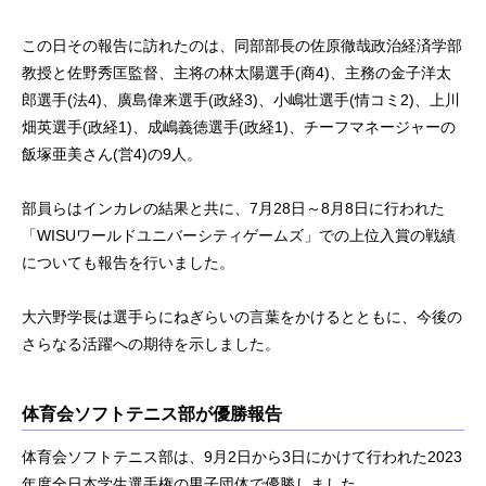
この日その報告に訪れたのは、同部部長の佐原徹哉政治経済学部
教授と佐野秀匡監督、主将の林太陽選手(商4)、主務の金子洋太
郎選手(法4)、廣島偉来選手(政経3)、小嶋壮選手(情コミ2)、上川
畑英選手(政経1)、成嶋義徳選手(政経1)、チーフマネージャーの
飯塚亜美さん(営4)の9人。
部員らはインカレの結果と共に、7月28日～8月8日に行われた
「WISUワールドユニバーシティゲームズ」での上位入賞の戦績
についても報告を行いました。
大六野学長は選手らにねぎらいの言葉をかけるとともに、今後の
さらなる活躍への期待を示しました。
体育会ソフトテニス部が優勝報告
体育会ソフトテニス部は、9月2日から3日にかけて行われた2023
年度全日本学生選手権の男子団体で優勝しました。