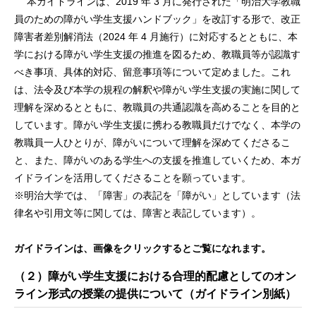
本ガイドラインは、2019 年 3 月に発行された「明治大学教職
員のための障がい学生支援ハンドブック」を改訂する形で、改正
障害者差別解消法（2024 年 4 月施行）に対応するとともに、本
学における障がい学生支援の推進を図るため、教職員等が認識す
べき事項、具体的対応、留意事項等について定めました。これ
は、法令及び本学の規程の解釈や障がい学生支援の実施に関して
理解を深めるとともに、教職員の共通認識を高めることを目的と
しています。障がい学生支援に携わる教職員だけでなく、本学の
教職員一人ひとりが、障がいについて理解を深めてくださるこ
と、また、障がいのある学生への支援を推進していくため、本ガ
イドラインを活用してくださることを願っています。
※明治大学では、「障害」の表記を「障がい」としています（法
律名や引用文等に関しては、障害と表記しています）。
ガイドラインは、画像をクリックするとご覧になれます。
（２）障がい学生支援における合理的配慮としてのオン
ライン形式の授業の提供について（ガイドライン別紙）