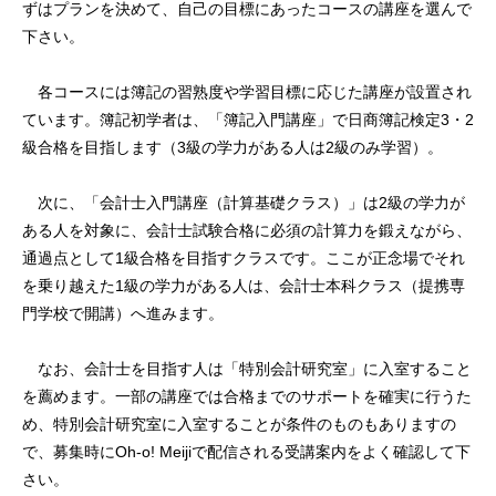
ずはプランを決めて、自己の目標にあったコースの講座を選んで
下さい。
各コースには簿記の習熟度や学習目標に応じた講座が設置され
ています。簿記初学者は、「簿記入門講座」で日商簿記検定3・2
級合格を目指します（3級の学力がある人は2級のみ学習）。
次に、「会計士入門講座（計算基礎クラス）」は2級の学力が
ある人を対象に、会計士試験合格に必須の計算力を鍛えながら、
通過点として1級合格を目指すクラスです。ここが正念場でそれ
を乗り越えた1級の学力がある人は、会計士本科クラス（提携専
門学校で開講）へ進みます。
なお、会計士を目指す人は「特別会計研究室」に入室すること
を薦めます。一部の講座では合格までのサポートを確実に行うた
め、特別会計研究室に入室することが条件のものもありますの
で、募集時にOh-o! Meijiで配信される受講案内をよく確認して下
さい。