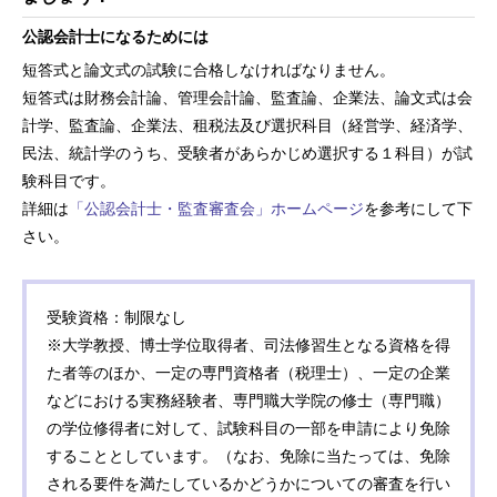
公認会計士になるためには
短答式と論文式の試験に合格しなければなりません。
短答式は財務会計論、管理会計論、監査論、企業法、論文式は
会
計学、監査論、企業法、租税法及び選択科目
（経営学、経済学、
民法、統計学のうち、受験者があらかじめ選択する１科目）が試
験科目です。
詳細は
「公認会計士・監査審査会」ホームページ
を参考にして下
さい。
受験資格：制限なし
※大学教授、博士学位取得者、司法修習生となる資格を得
た者等のほか、一定の専門資格者（税理士）、一定の企業
などにおける実務経験者、専門職大学院の修士（専門職）
の学位修得者に対して、試験科目の一部を申請により免除
することとしています。（なお、免除に当たっては、免除
される要件を満たしているかどうかについての審査を行い