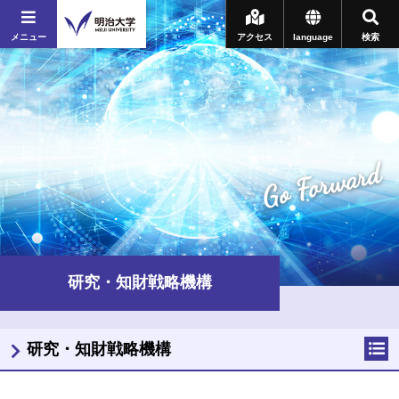
メニュー
アクセス
language
検索
Go Forward
研究・知財戦略機構
研究・知財戦略機構