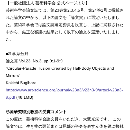
【一般社団法人 芸術科学会 公式ページより】
芸術科学会論文誌では、第23巻第2,3,4,5号、第24巻1号に掲載さ
れた論文の中から、以下の論文を「論文賞」に選定いたしまし
た。芸術科学会では論文誌選定委員を設置し、上記に掲載された
中から、厳正な審議の結果として以下の論文を選定いたしまし
た。
■科学系分野
論文賞 Vol.23, No.3, pp.9:1-9:9
“Circular-Parade Illusion Created by Half-Body Objects and
Mirrors”
Kokichi Sugihara
https://www.art-science.org/journal/v23n3/v23n3-9/artsci-v23n3-
9.pdf
(48.1MB)
杉原研究特別教授の受賞コメント
この度は、芸術科学会論文賞をいただき、大変光栄です。 この
論文では、生き物の頭部または尾部の半身を表す立体を鏡に接触