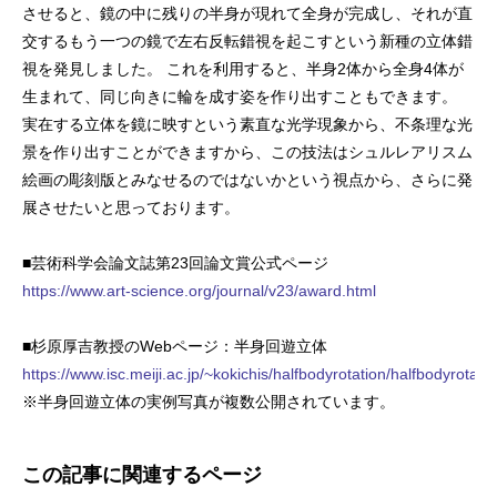
させると、鏡の中に残りの半身が現れて全身が完成し、それが直
交するもう一つの鏡で左右反転錯視を起こすという新種の立体錯
視を発見しました。 これを利用すると、半身2体から全身4体が
生まれて、同じ向きに輪を成す姿を作り出すこともできます。
実在する立体を鏡に映すという素直な光学現象から、不条理な光
景を作り出すことができますから、この技法はシュルレアリスム
絵画の彫刻版とみなせるのではないかという視点から、さらに発
展させたいと思っております。
■芸術科学会論文誌第23回論文賞公式ページ
https://www.art-science.org/journal/v23/award.html
■杉原厚吉教授のWebページ：半身回遊立体
https://www.isc.meiji.ac.jp/~kokichis/halfbodyrotation/halfbodyrotatio
※半身回遊立体の実例写真が複数公開されています。
この記事に関連するページ