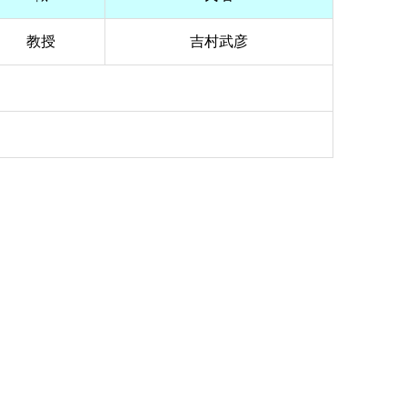
教授
吉村武彦