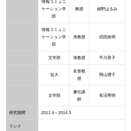
情報コミュニ
ケーション学
教授
細野はるみ
部
情報コミュニ
ケーション学
准教授
武田政明
部
文学部
准教授
平川景子
名誉教
短大
岡山禮子
授
兼任講
文学部
長沼秀明
師
研究期間
2011.4～2014.3
リンク