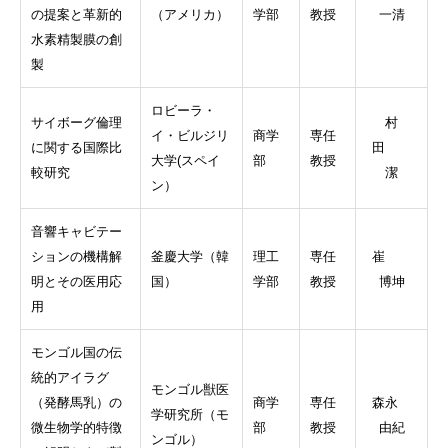
の提案と革新的
（アメリカ）
学部
教授
一清
水素精製膜の創
製
ロビーラ・
サイボーグ倫理
村
イ・ビルジリ
商学
専任
に関する国際比
田
大学(スペイ
部
教授
較研究
潔
ン）
音響キャビテー
ションの機構解
釜慶大学（韓
理工
専任
崔
明とその医用応
国）
学部
教授
博坤
用
モンゴル国の伝
統的アイラグ
モンゴル獣医
（発酵馬乳）の
商学
専任
森永
学研究所（モ
微生物学的特徴
部
教授
由紀
ンゴル）