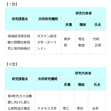
【Ⅰ型】
研究代表者
研究課題名
共同研究機関
所属
職格
氏名
地域経済再生戦
ポズナン経済
商学
専任
竹村
略の国際比較研
大学（ポーラ
部
教授
正明
究と批判的検討
ンド）
【Ⅱ型】
研究代表者
研究課題名
共同研究機関
所属
職格
氏名
第4世代ガス分離
膜に向けた新た
な材料設計概念
テキサス大学
理工
専任
永井