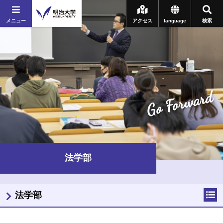
メニュー
アクセス
language
検索
Go Forward
法学部
法学部