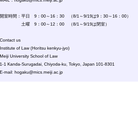
MAIL：hogaku@mics.meiji.ac.jp
開室時間：平日 9：00～16：30 （8/1～9/19は9：30～16：00）
土曜 9：00～12：00 （8/1～9/19は閉室）
Contact us
Institute of Law (Horitsu kenkyu-jyo)
Meiji University School of Law
1-1 Kanda-Surugadai, Chiyoda-ku, Tokyo, Japan 101-8301
E-mail: hogaku@mics.meiji.ac.jp