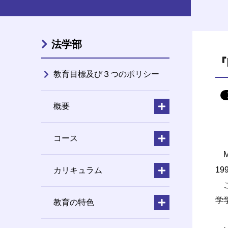
法学部
『
教育目標及び３つのポリシー
概要
コース
M
1
カリキュラム
こ
学
教育の特色