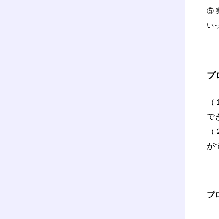
⑤
い
プ
（
で
（
が
プ