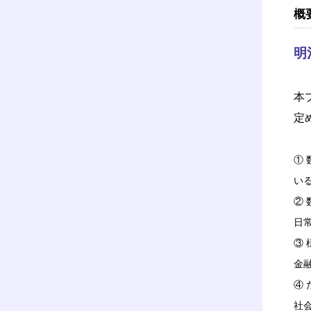
概
明
本
定
①
い
②
日
③
金
④
社