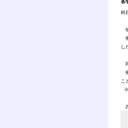
各
科
【
他
例
し
【
同
例
こ
※
【
2