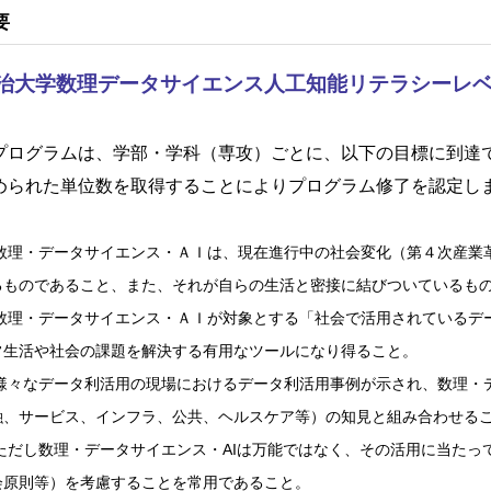
要
治大学数理データサイエンス人工知能リテラシーレ
プログラムは、学部・学科（専攻）ごとに、以下の目標に到達
められた単位数を取得することによりプログラム修了を認定し
 数理・データサイエンス・ＡＩは、現在進行中の社会変化（第４次産業革命、
るものであること、また、それが自らの生活と密接に結びついているも
 数理・データサイエンス・ＡＩが対象とする「社会で活用されているデ
常生活や社会の課題を解決する有用なツールになり得ること。
 様々なデータ利活用の現場におけるデータ利活用事例が示され、数理・
融、サービス、インフラ、公共、ヘルスケア等）の知見と組み合わせる
 ただし数理・データサイエンス・AIは万能ではなく、その活用に当たっ
会原則等）を考慮することを常用であること。