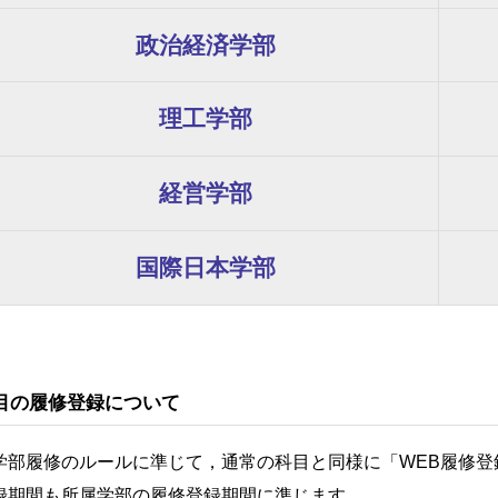
政治経済
学部
理工
学部
経営
学部
国際日本
学部
目の履修登録について
学部履修のルールに準じて，通常の科目と同様に「WEB履修
録期間も所属学部の履修登録期間に準じます。