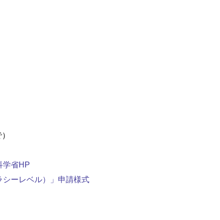
で）
科学省HP
ラシーレベル）」申請様式