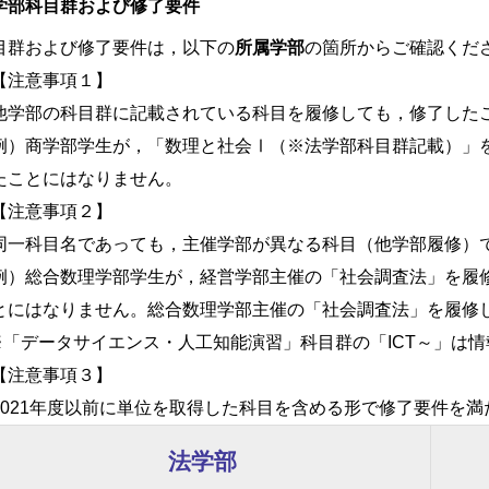
学部科目群および修了要件
目群および修了要件は，以下の
所属学部
の箇所からご確認くだ
注意事項１】
学部の科目群に記載されている科目を履修しても，修了した
）商学部学生が，「数理と社会Ⅰ（※法学部科目群記載）」
たことにはなりません。
注意事項２】
一科目名であっても，主催学部が異なる科目（他学部履修）
）総合数理学部学生が，経営学部主催の「社会調査法」を履
とにはなりません。総合数理学部主催の「社会調査法」を履修
「データサイエンス・人工知能演習」科目群の「ICT～」は
注意事項３】
021年度以前に単位を取得した科目を含める形で修了要件を満
法学部