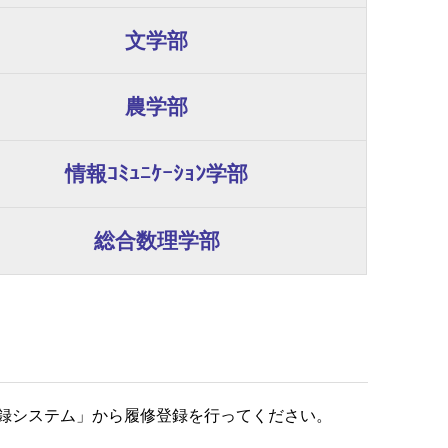
文
学部
農学部
情報
ｺﾐｭﾆｹｰｼｮﾝ
学部
総合数理
学部
登録システム」から履修登録を行ってください。