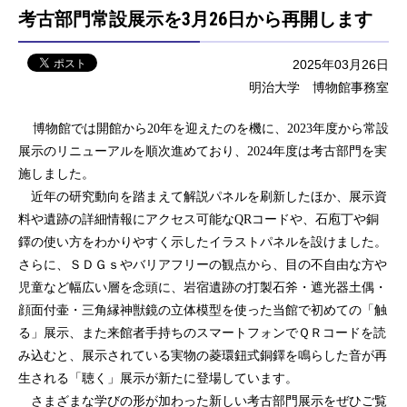
考古部門常設展示を3月26日から再開します
2025年03月26日
明治大学 博物館事務室
博物館では開館から20年を迎えたのを機に、2023年度から常設
展示のリニューアルを順次進めており、2024年度は考古部門を実
施しました。
近年の研究動向を踏まえて解説パネルを刷新したほか、展示資
料や遺跡の詳細情報にアクセス可能なQRコードや、石庖丁や銅
鐸の使い方をわかりやすく示したイラストパネルを設けました。
さらに、ＳＤＧｓやバリアフリーの観点から、目の不自由な方や
児童など幅広い層を念頭に、岩宿遺跡の打製石斧・遮光器土偶・
顔面付壷・三角縁神獣鏡の立体模型を使った当館で初めての「触
る」展示、また来館者手持ちのスマートフォンでＱＲコードを読
み込むと、展示されている実物の菱環鈕式銅鐸を鳴らした音が再
生される「聴く」展示が新たに登場しています。
さまざまな学びの形が加わった新しい考古部門展示をぜひご覧