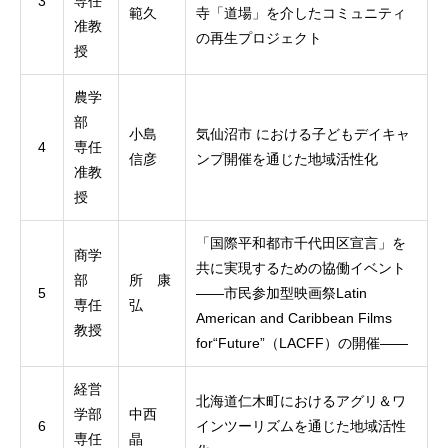
3
専任
範久
寺「道場」を介したコミュニティ
准教
の再生プロジェクト
授
農学
部
小島
気仙沼市 における子どもデイキャ
4
専任
信彦
ンプ開催を通じた地域活性化
准教
授
「国際平和都市千代田区宣言」を
商学
共に実現するための協働イベント
部
所 康
5
——市民参加型映画祭Latin
専任
弘
American and Caribbean Films
教授
for“Future”（LACFF）の開催——
経営
北海道仁木町におけるアグリ＆ワ
学部
中西
6
インツーリズムを通じた地域活性
専任
晶