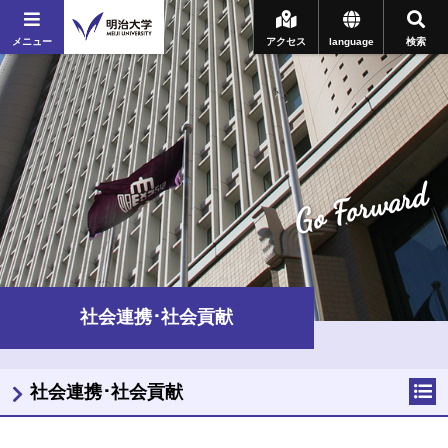
メニュー
アクセス
language
検索
Go Forward
社会連携･社会貢献
社会連携･社会貢献