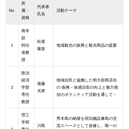
所
代表者
No.
属・
活動テーマ
氏名
資格
商学
部
松尾
1
特任
地域観光の振興と観光商品の提案
隆策
准教
授
政治
経済
地域住民と協働した明大前商店街
後藤
2
学部
の 振興－体感治安の向上と魅力発
光将
専任
信のボランティア活動を通して－
教授
理工
男木島の納屋を宿泊施設兼島の交
学部
川島
流スペースとして改修し、唯一の