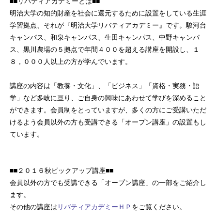
■■リバティアカデミーとは■■
明治大学の知的財産を社会に還元するために設置をしている生涯
学習拠点、それが『明治大学リバティアカデミー』です。駿河台
キャンパス、和泉キャンパス、生田キャンパス、中野キャンパ
ス、黒川農場の５拠点で年間４００を超える講座を開設し、１
８，０００人以上の方が学んでいます。
講座の内容は「教養・文化」、「ビジネス」「資格・実務・語
学」など多岐に亘り、ご自身の興味にあわせて学びを深めること
ができます。会員制をとっていますが、多くの方にご受講いただ
けるよう会員以外の方も受講できる「オープン講座」の設置もし
ています。
■■２０１６秋ピックアップ講座■■
会員以外の方でも受講できる「オープン講座」の一部をご紹介し
ます。
その他の講座は
リバティアカデミーＨＰ
をご覧ください。