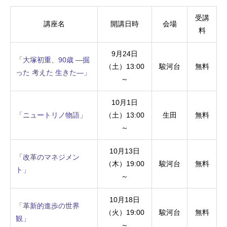
受講
講座名
開講日時
会場
料
9月24日
「大塚初重、90歳 —掘
（土）13:00
駿河台
無料
った 考えた 生きた—」
～
10月1日
「ニュートリノ物語」
（土）13:00
生田
無料
～
10月13日
「改革のマネジメン
（木）19:00
駿河台
無料
ト」
～
10月18日
「革新的進歩の世界
（火）19:00
駿河台
無料
観」
～