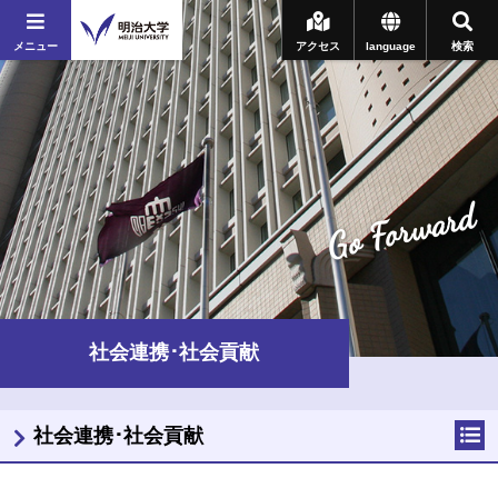
メニュー
アクセス
language
検索
Go Forward
社会連携･社会貢献
社会連携･社会貢献