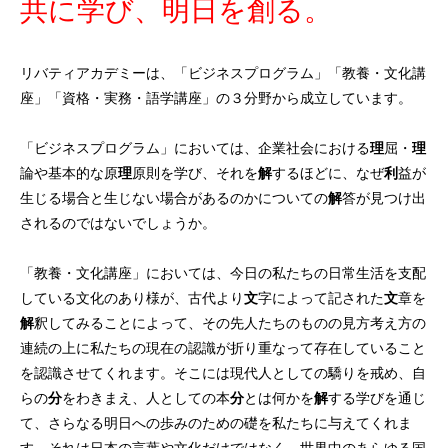
共に学び、明日を創る。
リバティアカデミーは、「ビジネスプログラム」「教養・文化講
座」「資格・実務・語学講座」の３分野から成立しています。
「ビジネスプログラム」においては、企業社会における
理
屈・
理
論や基本的な原
理
原則を学び、それを
解
するほどに、なぜ
利
益が
生じる場合と生じない場合があるのかについての
解
答が見つけ出
されるのではないでしょうか。
「教養・文化講座」においては、今日の私たちの日常生活を支配
している文化のあり様が、古代より
文
字によって記された
文
章を
解
釈してみることによって、その先人たちのものの見方考え方の
連続の上に私たちの現在の認識が折り重なって存在していること
を認識させてくれます。そこには現代人としての驕りを戒め、自
らの
分
をわきまえ、人としての本
分
とは何かを
解
する学びを通じ
て、さらなる明日への歩みのための礎を私たちに与えてくれま