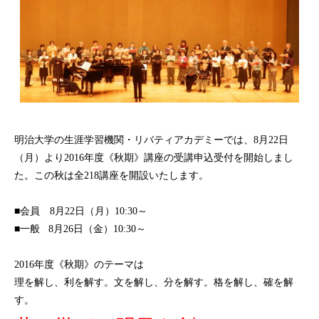
明治大学の生涯学習機関・リバティアカデミーでは、
8
月
22
日
（月）より
2016
年度《秋期》講座の受講申込受付を開始しまし
た。この秋は全218講座を開設いたします。
■
会員
8
月
22
日（月）
10:30
～
■
一般
8
月
26
日（金）
10:30
～
2016
年度《秋期》のテーマは
理を解し、利を解す。文を解し、分を解す。格を解し、確を解
す。