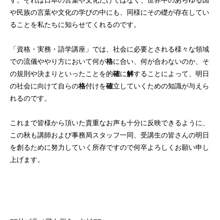
す。それは日本の言葉や文化だけではなく、世界中のあらゆる国
や民族の言葉や文化の学びの中にも、同様にその礎が存在してい
ることを私たちに知らせてくれるのです。
「資格・実務・語学講座」では、社会に必要とされる様々な領域
での流儀ややり方において何が
格
に合い、何が合わないのか、そ
の規則や決まりといったことを的
確
に
解
することによって、明日
の社会に向けて自らの
格
付けを
確
立していくための知識が与えら
れるのです。
これまで皆様から頂いた貴重なお声も十分に反映できるように、
この秋も講師および事務局スタッフ一同、受講生の皆さんの明日
を創るために努力していく所存ですので何卒よろしくお願い申し
上げます。