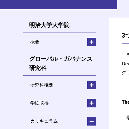
明治大学大学院
3
概要
専門
グローバル・ガバナンス
De
研究科
グ
研究科概要
Th
学位取得
学
カリキュラム