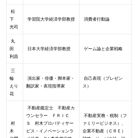
松
下
学習院大学経済学部教授
消費者行動論
光司
丸
田
日本大学経済学部教授
ゲーム論と企業戦略
利昌
三
輪
演出家・俳優・脚本家・
自己表現（プレゼン
えり
翻訳家・表現指導家
ス）
花
不動産鑑定士 不動産カ
ウンセラー ＦＲＩＣ
不動産実務・税制（フ
村
Ｓ 村木プロパティサー
ァミリービジネス）、
木
ビス・イノベーションラ
企業不動産（ＣＲＥ）