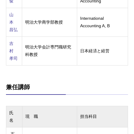
俊
Accounting
山
International
本
明治大学商学部教授
Accounting A, B
昌弘
吉
明治大学会計専門職研究
村
日本経済と経営
科教授
孝司
兼任講師
氏
現 職
担当科目
名
石