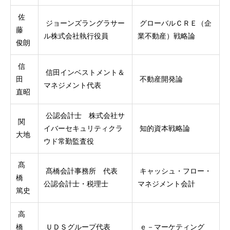
佐
ジョーンズラングラサー
グローバルＣＲＥ（企
藤
ル株式会社執行役員
業不動産）戦略論
俊朗
信
信田インベストメント＆
田
不動産開発論
マネジメント代表
直昭
公認会計士 株式会社サ
関
イバーセキュリティクラ
知的資本戦略論
大地
ウド常勤監査役
髙
髙橋会計事務所 代表
キャッシュ・フロー・
橋
公認会計士・税理士
マネジメント会計
篤史
高
橋
ＵＤＳグループ代表
ｅ－マーケティング