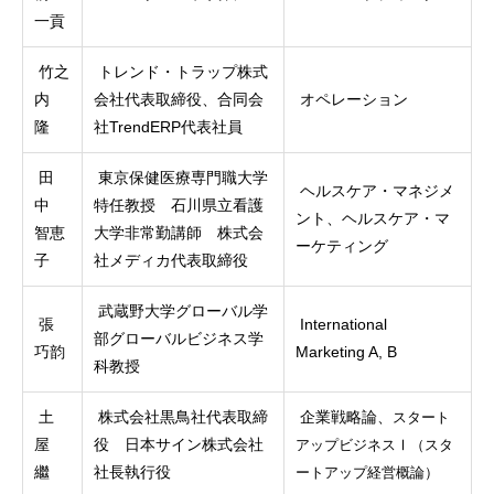
一貢
竹之
トレンド・トラップ株式
内
会社代表取締役、合同会
オペレーション
隆
社TrendERP代表社員
田
東京保健医療専門職大学
ヘルスケア・マネジメ
中
特任教授 石川県立看護
ント、ヘルスケア・マ
智恵
大学非常勤講師 株式会
ーケティング
子
社メディカ代表取締役
武蔵野大学グローバル学
張
International
部グローバルビジネス学
巧韵
Marketing A, B
科教授
土
株式会社黒鳥社代表取締
企業戦略論、
スタート
屋
役 日本サイン株式会社
アップビジネスⅠ（スタ
繼
社長執行役
ートアップ経営概論）