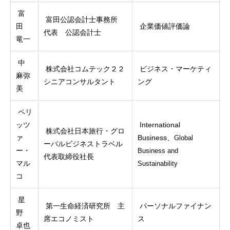
富
富田公認会計士事務所
田
企業価値評価論
代表 公認会計士
竜一
中
株式会社コムテック２２
ビジネス・マーケティ
麻弥
シニアコンサルタント
ング
美
ペリ
ッツ
International
株式会社日本旅行・グロ
ァ
Business、
Global
ーバルビジネストラベル
ー・
Business and
代表取締役社長
マル
Sustainability
コ
星
第一生命経済研究所 主
パーソナルファイナン
野
席エコノミスト
ス
卓也