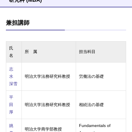
兼担講師
氏
所 属
担当科目
名
志
水
明治大学法務研究科教授
労働法の基礎
深雪
平
田
明治大学法務研究科教授
相続法の基礎
厚
姚
Fundamentals of
明治大学商学部教授