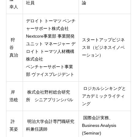
社員
論
幸人
デロイト トーマツ ベンチ
ャーサポート株式会社
Nextcore事業部 事業開発
狩
スタートアップビジネ
ユニット マネージャー デ
谷
スⅢ（ビジネスイノベ
ロイト トーマツ人材機構
真治
ーション）
株式会社
ベンチャーサポート事業
部 ヴァイスプレジデント
ロジカルシンキングと
岸
株式会社野村総合研究
アカデミックライティ
浩稔
所 シニアプリンシパル
ング
国際会計実務、
許
明治大学会計専門職研究
Business Analysis
英姿
科兼任講師
(Seminar)