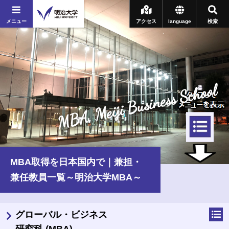
メニュー
アクセス
language
検索
MBA, Meiji Business School
MBA取得を日本国内で｜兼担・
兼任教員一覧～明治大学MBA～
グローバル・ビジネス
研究科 (MBA)