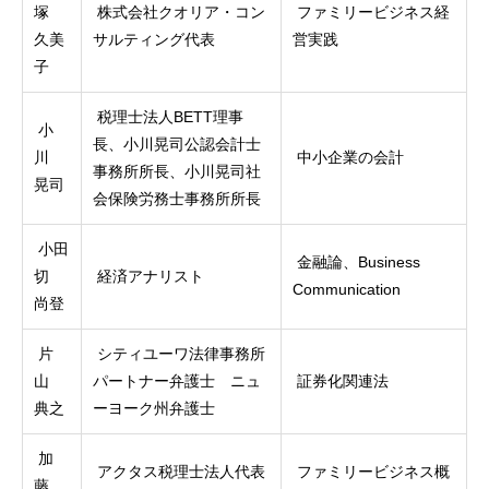
塚
株式会社クオリア・コン
ファミリービジネス経
久美
サルティング代表
営実践
子
税理士法人BETT理事
小
長、小川晃司公認会計士
川
中小企業の会計
事務所所長、小川晃司社
晃司
会保険労務士事務所所長
小田
金融論、Business
切
経済アナリスト
Communication
尚登
片
シティユーワ法律事務所
山
パートナー弁護士 ニュ
証券化関連法
典之
ーヨーク州弁護士
加
アクタス税理士法人代表
ファミリービジネス概
藤