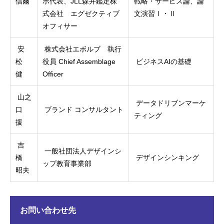
信爾
ボ代表、JLL森井鑑定株
戦略・サービス論、論
式会社 エグゼクティブ
文演習Ⅰ・Ⅱ
オフィサー
安
株式会社エボルブ 執行
松
役員 Chief Assemblage
ビジネスAIの基礎
健
Officer
山之
データドリブンマーケ
口
ブランド コンサルタント
ティング
援
吉
一般社団法人デザインシ
橋
デザインシンキング
ップ教育事業部
昭夫
お問い合わせ先