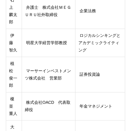
上
弁護士 株式会社ＭＥＧ
企業法務
麟太
ＵＲＵ社外取締役
郎
伊
ロジカルシンキングと
藤
明星大学経営学部教授
アカデミックライティ
智久
ング
植
松
マーサーインベストメン
証券投資論
俊一
ツ株式会社 営業部
郎
榎
株式会社OACD 代表取
並
年金マネジメント
締役
重人
大