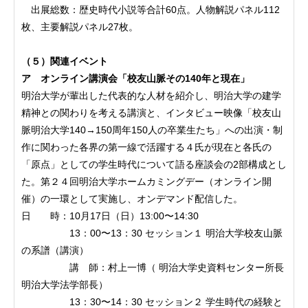
出展総数：歴史時代小説等合計60点。人物解説パネル112
枚、主要解説パネル27枚。
（５）関連イベント
ア オンライン講演会「校友山脈その140年と現在」
明治大学が輩出した代表的な人材を紹介し、明治大学の建学
精神との関わりを考える講演と、インタビュー映像「校友山
脈明治大学140→150周年150人の卒業生たち」への出演・制
作に関わった各界の第一線で活躍する４氏が現在と各氏の
「原点」としての学生時代について語る座談会の2部構成とし
た。第２４回明治大学ホームカミングデー（オンライン開
催）の一環として実施し、オンデマンド配信した。
日 時：10月17日（日）13:00〜14:30
13：00〜13：30 セッション１ 明治大学校友山脈
の系譜（講演）
講 師：村上一博（ 明治大学史資料センター所長
明治大学法学部長）
13：30〜14：30 セッション２ 学生時代の経験と