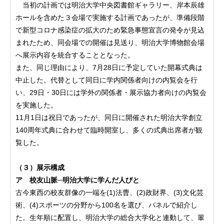
当初の計画では明治大学中央図書館ギャラリー、岸本辰雄
ホールを含めた３会場で実施する計画であったが、準備段階
で新型コロナ感染症の拡大のため緊急事態宣言の発令が見込
まれたため、同会場での開催は見送り、明治大学博物館会場
へ展示内容を統合することとなった。
また、同じ理由により、7月28日に予定していた開幕式典は
中止した。代替として同日に学内関係者向けの内覧会を行
い、29日・30日には学外の関係者・展示協力者向けの内覧会
を実施した。
11月1日は祝日であったが、同日に開催された明治大学創立
140周年式典に合わせて臨時開室し、多くの式典出席者が観
覧した。
（３）展示構成
ア 校友山脈─明治大学に学んだ人びと
古今東西の校友群像の一端を(1)法曹、(2)政財界、(3)文化芸
術、(4)スポーツの分野から100名を選び、パネルで紹介し
た。生年順に配置し、明治大学の総合大学化と連動して、輩