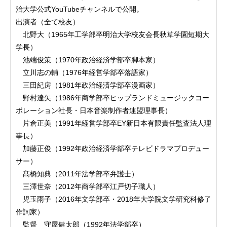
治大学公式YouTubeチャンネルで公開。
出演者（全て校友）
北野大（1965年工学部卒明治大学校友会長秋草学園短期大
学長）
池端俊策（1970年政治経済学部卒脚本家）
立川志の輔（1976年経営学部卒落語家）
三田紀房（1981年政治経済学部卒漫画家）
野村達矢（1986年商学部卒ヒップランドミュージックコー
ポレーション社長・日本音楽制作者連盟理事長）
片倉正美（1991年経営学部卒EY新日本有限責任監査法人理
事長）
加藤正俊（1992年政治経済学部卒テレビドラマプロデュー
サー）
髙橋知典（2011年法学部卒弁護士）
三澤世奈（2012年商学部卒江戸切子職人）
児玉雨子（2016年文学部卒・2018年大学院文学研究科修了
作詞家）
監督 守屋健太郎（1992年法学部卒）