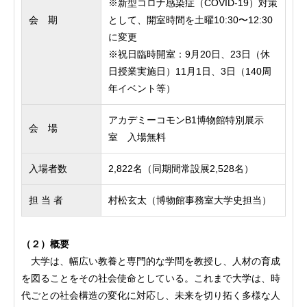
※新型コロナ感染症（COVID-19）対策
会 期
として、開室時間を土曜10:30〜12:30
に変更
※祝日臨時開室：9月20日、23日（休
日授業実施日）11月1日、3日（140周
年イベント等）
アカデミーコモンB1博物館特別展示
会 場
室 入場無料
入場者数
2,822名（同期間常設展2,528名）
担 当 者
村松玄太（博物館事務室大学史担当）
（２）概要
大学は、幅広い教養と専門的な学問を教授し、人材の育成
を図ることをその社会使命としている。これまで大学は、時
代ごとの社会構造の変化に対応し、未来を切り拓く多様な人