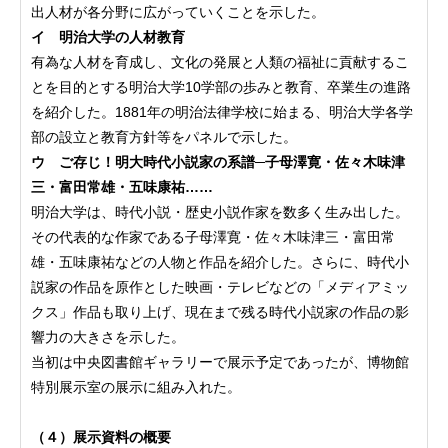
出人材が各分野に広がっていくことを示した。
イ 明治大学の人材教育
有為な人材を育成し、文化の発展と人類の福祉に貢献するこ
とを目的とする明治大学10学部の歩みと教育、卒業生の進路
を紹介した。1881年の明治法律学校に始まる、明治大学各学
部の設立と教育方針等をパネルで示した。
ウ ご存じ！明大時代小説家の系譜─子母澤寛・佐々木味津
三・富田常雄・五味康祐……
明治大学は、時代小説・歴史小説作家を数多く生み出した。
その代表的な作家である子母澤寛・佐々木味津三・富田常
雄・五味康祐などの人物と作品を紹介した。さらに、時代小
説家の作品を原作とした映画・テレビなどの「メディアミッ
クス」作品も取り上げ、現在まで残る時代小説家の作品の影
響力の大きさを示した。
当初は中央図書館ギャラリーで展示予定であったが、博物館
特別展示室の展示に組み入れた。
（４）
展示資料の概要