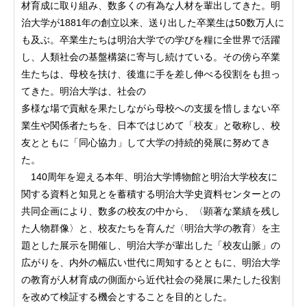
材育成に取り組み、数多くの有為な人材を輩出してきた。明
治大学が1881年の創立以来、送り出した卒業生は50数万人に
も及ぶ。卒業生たちは明治大学での学びを糧に全世界で活躍
し、人類社会の基盤構築に寄与し続けている。その傍ら卒業
生たちは、母校を扶け、後進に手を差し伸べる役割をも担っ
てきた。明治大学は、社会の
多様な場で貢献を果たしながら母校への支援を惜しまない卒
業生や関係者たちを、日本ではじめて「校友」と敬称し、校
友とともに「同心協力」して大学の持続的発展に努めてき
た。
140周年を迎える本年、明治大学博物館と明治大学校友に
関する資料と知見とを蓄積する明治大学史資料センターとの
共同企画により、数多の校友の中から、〈顕著な業績を残し
た人物群像〉と、校友たちを育んだ〈明治大学の教育〉を主
題とした展示を開催し、明治大学が輩出した「校友山脈」の
広がりを、内外の幅広い世代に周知するとともに、明治大学
の教育が人材育成の側面から近代社会の発展に果たした役割
を改めて検証する機会とすることを目的とした。