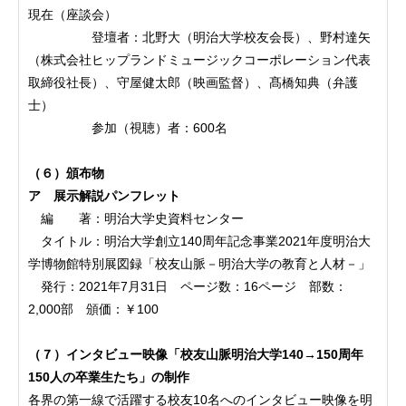
現在（座談会）
登壇者：北野大（明治大学校友会長）、野村達矢
（株式会社ヒップランドミュージックコーポレーション代表
取締役社長）、守屋健太郎（映画監督）、髙橋知典（弁護
士）
参加（視聴）者：600名
（６）
頒布物
ア 展示解説パンフレット
編 著：明治大学史資料センター
タイトル：明治大学創立140周年記念事業2021年度明治大
学博物館特別展図録「校友山脈－明治大学の教育と人材－」
発行：2021年7月31日 ページ数：16ページ 部数：
2,000部 頒価：￥100
（７）
インタビュー映像「校友山脈明治大学140→150周年
150人の卒業生たち」の制作
各界の第一線で活躍する校友10名へのインタビュー映像を明