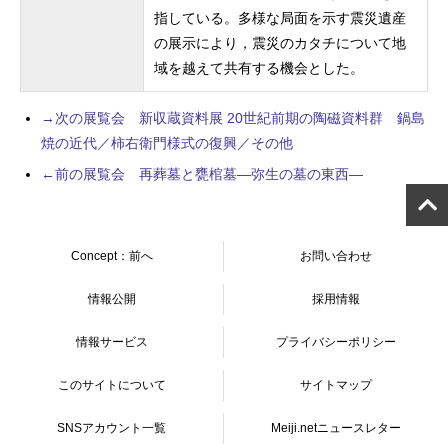
指している。多様な局面を示す震災遺産
の展示により，震災のカタチについて地
域を越えて共有する機会とした。
→次の展覧会 新収蔵資料展 20世紀前期の陶磁資料群 鍋島
焼の近代／柿右衛門様式の復興／その他
←前の展覧会 再葬墓と甕棺墓—弥生の墓の東西—
Concept：前へ
お問い合わせ
情報公開
採用情報
情報サービス
プライバシーポリシー
このサイトについて
サイトマップ
SNSアカウント一覧
Meiji.netニュースレター