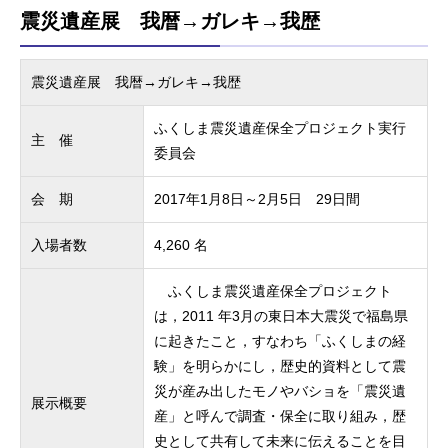
震災遺産展 我暦→ガレキ→我歴
震災遺産展 我暦→ガレキ→我歴
ふくしま震災遺産保全プロジェクト実行
主 催
委員会
会 期
2017年1月8日～2月5日 29日間
入場者数
4,260 名
ふくしま震災遺産保全プロジェクト
は，2011 年3月の東日本大震災で福島県
に起きたこと，すなわち「ふくしまの経
験」を明らかにし，歴史的資料として震
災が産み出したモノやバショを「震災遺
展示概要
産」と呼んで調査・保全に取り組み，歴
史として共有して未来に伝えることを目