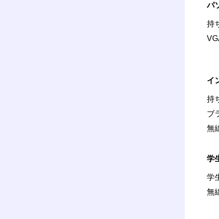
パ
持
V
イ
持
ブ
無
学
学
無