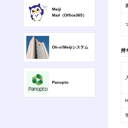
Meiji
Mail（Office365）
Oh-o!Meijiシステム
持
Panopto
H