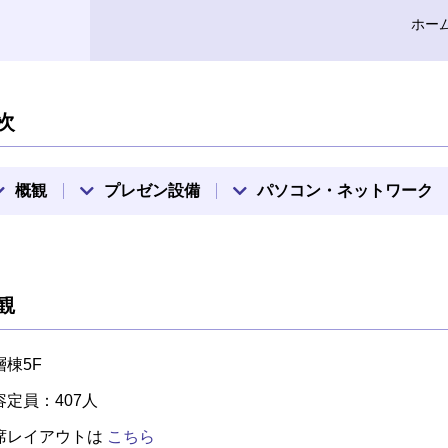
ホー
次
概観
プレゼン設備
パソコン・ネットワーク
観
層棟5F
容定員：407人
席レイアウトは
こちら