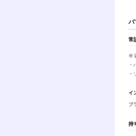
パ
常
※
・
・
イ
ブ
持