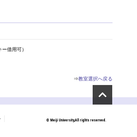
キー借用可）
⇒
教室選択へ戻る
プ
© Meiji University,All rights reserved.