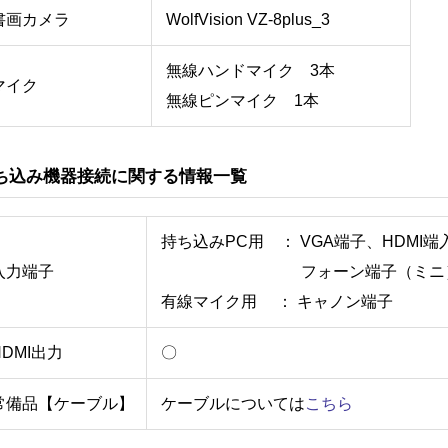
書画カメラ
WolfVision VZ-8plus_3
無線ハンドマイク 3本
マイク
無線ピンマイク 1本
ち込み機器接続に関する情報一覧
持ち込みPC用 ： VGA端子、HDMI端
入力端子
フォーン端子（ミニ）、RC
有線マイク用 ： キャノン端子
DMI出力
〇
常備品【ケーブル】
ケーブルについては
こちら