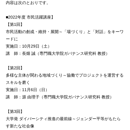
内容は次のとおりです。
■2022年度 市民活躍講座】
【第1回】
市民活動の創成・維持・展開～「場づくり」と「対話」をキーワ
ードに
実施日：10月29日（土）
講 師：長畑 誠（専門職大学院ガバナンス研究科 教授）
【第2回】
多様な主体が関わる地域づくり～協働でプロジェクトを運営する
スキルを磨く
実施日：11月6日（日）
講 師：源 由理子（専門職大学院ガバナンス研究科 教授）
【第3回】
大学発 ダイバーシティ推進の最前線～ジェンダー平等がもたら
す新たな社会像