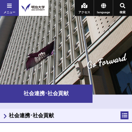
メニュー
アクセス
language
検索
Go Forward
社会連携･社会貢献
社会連携･社会貢献