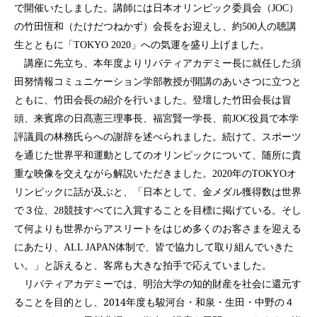
で開催いたしました。講師には日本オリンピック委員会（
）
JOC
の竹田恆和（たけだつねかず）会長をお迎えし、約
人の聴講
500
生とともに「
」への気運を盛り上げました。
TOKYO 2020
講座に先立ち、本年度よりリバティアカデミー長に就任した須
田努情報コミュニケーション学部教授が開講のあいさつに立つと
ともに、竹田会長の紹介を行いました。登壇した竹田会長は冒
頭、来賓席の日髙憲三理事長、福宮賢一学長、前
役員で本学
JOC
評議員の林務氏らへの謝辞を述べられました。続けて、スポーツ
を通じた世界平和運動としてのオリンピックについて、随所に貴
重な映像を交えながら解説いただきました。
年の
オ
2020
TOKYO
リンピックに話が及ぶと、「日本として、金メダル獲得数は世界
で３位、
競技すべてに入賞することを目標に掲げている。そし
28
て何よりも世界からアスリートをはじめ多くのお客さまを迎える
にあたり、
体制で、皆で協力して取り組んでいきた
ALL JAPAN
い。」と訴えると、客席も大きな拍手で応えていました。
リバティアカデミーでは、明治大学の知的財産を社会に還元す
ることを目的とし、
2014
年度も駿河台・和泉・生田・中野の４