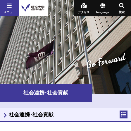
メニュー
アクセス
language
検索
Go Forward
社会連携･社会貢献
社会連携･社会貢献