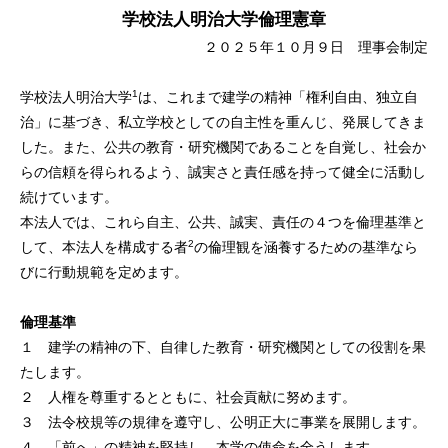
学校法人明治大学倫理憲章
２０２５年１０月９日 理事会制定
1
学校法人明治大学
は、これまで建学の精神「権利自由、独立自
治」に基づき、私立学校としての自主性を重んじ、発展してきま
した。また、公共の教育・研究機関であることを自覚し、社会か
らの信頼を得られるよう、誠実さと責任感を持って健全に活動し
続けています。
本法人では、これら自主、公共、誠実、責任の４つを倫理基準と
2
して、本法人を構成する者
の倫理観を涵養するための基準なら
びに行動規範を定めます。
倫理基準
１ 建学の精神の下、自律した教育・研究機関としての役割を果
たします。
２ 人権を尊重するとともに、社会貢献に努めます。
３ 法令校規等の規律を遵守し、公明正大に事業を展開します。
４ 「前へ」の精神を堅持し、本学の使命を全うします。