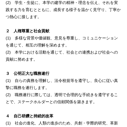
(2) 学生・生徒に、本学の建学の精神・理念を伝え、それを実
践する力を育むとともに、成長する様子を温かく見守り、丁寧か
つ熱心に接します。
２ 人権尊重と社会貢献
(1) 多様な背景や価値観、意見を尊重し、コミュニケーション
を通じて、相互の理解を深めます。
(2) 本学における活動を通じて、社会との連携および社会への
貢献に努めます。
３ 公明正大な職務遂行
(1) 自らの責務を理解し、法令校規等を遵守し、良心に従い真
摯に職務を遂行します。
(2) 職務遂行に際しては、透明で合理的な手続きを遵守するこ
とで、ステークホルダーとの信頼関係を築きます。
４ 自己研鑽と持続的改革
(1) 社会の進化、人類の進歩のため、共創・学際的研究、革新