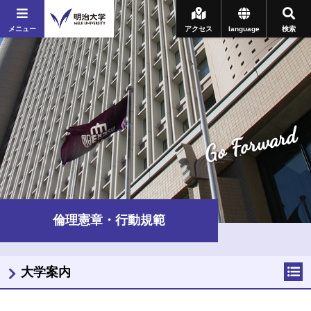
メニュー
アクセス
language
検索
Go Forward
倫理憲章・行動規範
大学案内