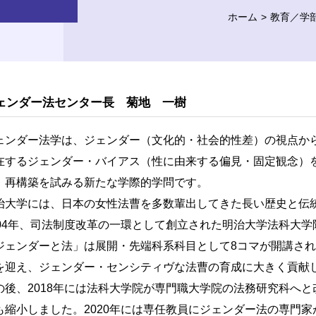
ホーム
教育／学
ェンダー法センター長 菊地 一樹
ェンダー法学は、ジェンダー（文化的・社会的性差）の視点か
在するジェンダー・バイアス（性に由来する偏見・固定観念）
、再構築を試みる新たな学際的学問です。
治大学には、日本の女性法曹を多数輩出してきた長い歴史と伝
004年、司法制度改革の一環として創立された明治大学法科大
ジェンダーと法」は展開・先端科系科目として8コマが開講さ
を迎え、ジェンダー・センシティヴな法曹の育成に大きく貢献
の後、2018年には法科大学院が専門職大学院の法務研究科へ
も縮小しました。2020年には専任教員にジェンダー法の専門