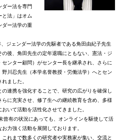
ンダー法を専門
ーと法」はオム
ンダー法学の重
6年、ジェンダー法学の先駆者である角田由紀子先生
その後、角田先生の定年退職にともない、憲法・ジ
・センター顧問）がセンター長を継承され、さらに
、野川忍先生（本学名誉教授・労働法学）へとセン
されました。
との連携を強化することで、研究の広がりを確保し
さらに充実させ、修了生への継続教育を含め、多様
において活動を活性化させてきました。
う未曾有の状況にあっても、オンラインを駆使して活
なお力強く活動を展開しております。
、これまで数多くの研究者や実務家が集い、交流と