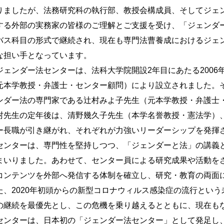
りましたが、法務研究科の執行部、教授会構成員、そしてジェ
する外部の実務家の皆様のご理解とご支援を受け、「ジェンダ
バス科目の形式で継続され、現在も専門法曹養成におけるジェ
な担い手となっています。
ジェンダー法センターは、法科大学院開設2年目にあたる200
元本学教授・弁護士・センター顧問）により設立されました。
ンダー法の専門家である辻村みよ子先生（元本学教授・弁護士
村先生の定年後は、清野幾久子先生（本学名誉教授・憲法学）
ー長職が引き継がれ、それぞれが力強いリーダーシップを発揮
センターは、専門性を堅持しつつ、「ジェンダーと法」の講義
まいりました。あわせて、センター員による研究成果や活動を
コンテンツを外部へ発信する体制を確立し、研究・教育の両面
た、2020年初頭からの新型コロナウィルス感染症の流行とい
の継続を最優先とし、この危機を乗り越えるとともに、現在も
センターは、日本初の「ジェンダー法センター」として発足し