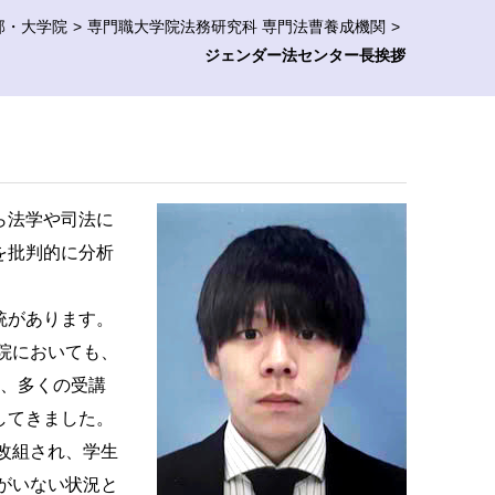
部・大学院
専門職大学院法務研究科 専門法曹養成機関
ジェンダー法センター長挨拶
ら法学や司法に
を批判的に分析
統があります。
学院においても、
れ、多くの受講
してきました。
と改組され、学生
家がいない状況と