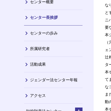
センター概要
な
と
センター長挨拶
ニ
要
センターの歩み
本
（
所属研究者
ェ
辻
活動成果
タ
本
て
ジェンダー法センター年報
な
ま
アクセス
動
本