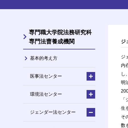
専門職大学院法務研究科
専門法曹養成機関
ジ
ジ
基本的考え方
内
し
医事法センター
明
2
環境法センター
「
生
ジェンダー法センター
そ
数