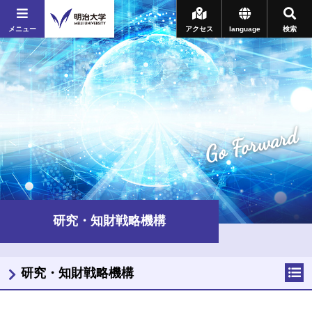
メニュー
アクセス
language
検索
Go Forward
研究・知財戦略機構
研究・知財戦略機構