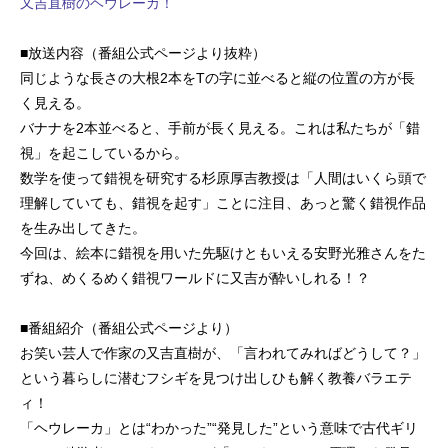
又吉直樹のヘウレーカ！
■放送内容（番組公式ページより抜粋）
同じような長さの大根2本をTの字に並べると縦の位置の方が長
く見える。
バナナを2本並べると、手前が長く見える。これは私たちが「錯
視」を起こしているから。
数学を使って錯視を研究する杉原厚吉教授は「人間はいくら頭で
理解していても、錯視を起す」ことに注目、あっと驚く錯視作品
を生み出してきた。
今回は、絵本に錯視を用いた先駆けともいえる安野光雅さんをた
ずね、めくるめく錯視ワールドに又吉が酔いしれる！？
■番組紹介（番組公式ページより）
お笑い芸人で作家の又吉直樹が、「言われてみればどうして？」
という暮らしに潜むフシギを見つけ出しひも解く教養バラエテ
ィ！
「ヘウレーカ」とは“わかった”“発見した”という意味で古代ギリ