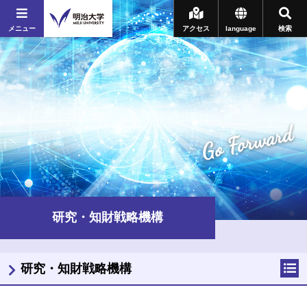
メニュー
アクセス
language
検索
Go Forward
研究・知財戦略機構
研究・知財戦略機構