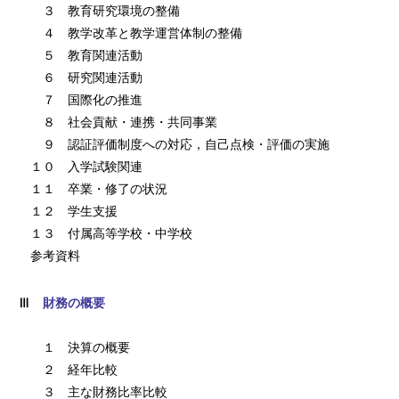
３ 教育研究環境の整備
４ 教学改革と教学運営体制の整備
５ 教育関連活動
６ 研究関連活動
７ 国際化の推進
８ 社会貢献・連携・共同事業
９ 認証評価制度への対応，自己点検・評価の実施
１０ 入学試験関連
１１ 卒業・修了の状況
１２ 学生支援
１３ 付属高等学校・中学校
参考資料
Ⅲ
財務の概要
１ 決算の概要
２ 経年比較
３ 主な財務比率比較