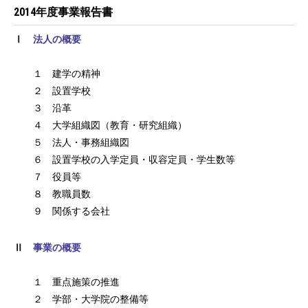
2014年度事業報告書
Ⅰ
法人の概要
１ 建学の精神
２ 設置学校
３ 沿革
４ 大学組織図（教育・研究組織）
５ 法人・事務組織図
６ 設置学校の入学定員・収容定員・学生数等
７ 役員等
８ 教職員数
９ 関係する会社
Ⅱ
事業の概要
１ 重点施策の推進
２ 学部・大学院の整備等