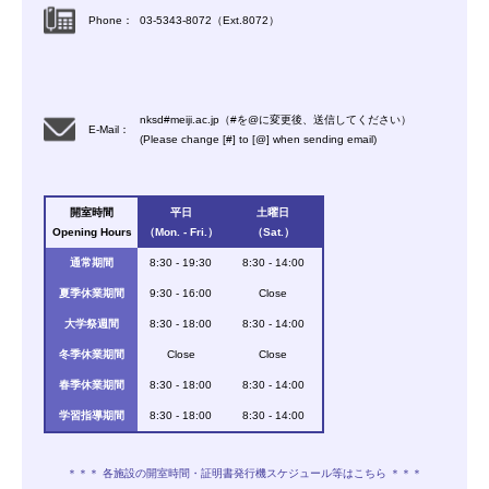
Phone：
03-5343-8072（Ext.8072）
nksd#meiji.ac.jp（#を@に変更後、送信してください）
E-Mail：
(Please change [#] to [@] when sending email)
開室時間
平日
土曜日
Opening Hours
（Mon. - Fri.）
（Sat.）
通常期間
8:30 - 19:30
8:30 - 14:00
夏季休業期間
9:30 - 16:00
Close
大学祭週間
8:30 - 18:00
8:30 - 14:00
冬季休業期間
Close
Close
春季休業期間
8:30 - 18:00
8:30 - 14:00
学習指導期間
8:30 - 18:00
8:30 - 14:00
＊＊＊ 各施設の開室時間・証明書発行機スケジュール等はこちら ＊＊＊