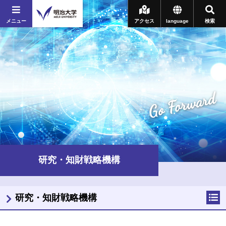
メニュー
アクセス
language
検索
Go Forward
研究・知財戦略機構
研究・知財戦略機構