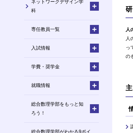
ネットワークデザイン学
研
科
専任教員一覧
人
人
っ
入試情報
の
学費・奨学金
就職情報
主
総合数理学部をもっと知
ろう！
総合数理学部がわかる9ポイ