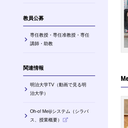
教員公募
専任教授・専任准教授・専任
講師・助教
関連情報
M
明治大学TV（動画で見る明
治大学）
Oh-o! Meijiシステム（シラバ
ス、授業概要）