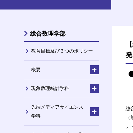
総合数理学部
【
教育目標及び３つのポリシー
発
概要
現象数理統計学科
先端メディアサイエンス
総
学科
（
テ