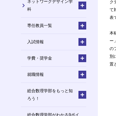
ネットワークデザイン学
ク
科
て
表
専任教員一覧
本
ー
入試情報
の
別
学費・奨学金
置
就職情報
総合数理学部をもっと知
ろう！
総合数理学部がわかる9ポイ