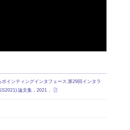
きかけるポインティングインタフェース.第29回インタラ
021) 論文集，2021．