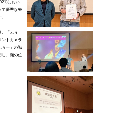
21)におい
って優秀な発
す。
り、「ふぅ
ロントカメラ
ふぅー」の識
用し、顔の位