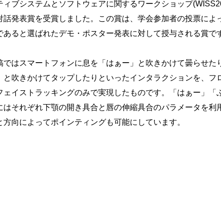
ティブシステムとソフトウェアに関するワークショップ(WISS20
対話発表賞を受賞しました。この賞は、学会参加者の投票によ
であると選ばれたデモ・ポスター発表に対して授与される賞で
稿ではスマートフォンに息を「はぁー」と吹きかけて曇らせた
」と吹きかけてタップしたりといったインタラクションを、フ
フェイストラッキングのみで実現したものです。「はぁー」「
にはそれぞれ下顎の開き具合と唇の伸縮具合のパラメータを利
と方向によってポインティングも可能にしています。