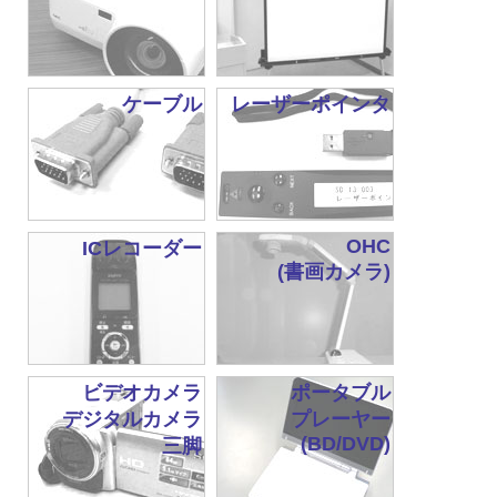
ケーブル
レーザーポインタ
OHC
ICレコーダー
(書画カメラ)
ビデオカメラ
ポータブル
デジタルカメラ
プレーヤー
(BD/DVD)
三脚