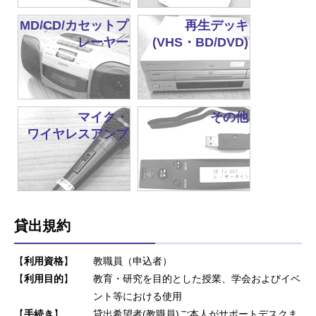
MD/CD/カセットプ
再生デッキ
レーヤー
(VHS・BD/DVD)
マイク・
その他
ワイヤレスアンプ
貸出規約
【
利用資格
】
教職員（申込者）
【
利用目的
】
教育・研究を目的とした授業、学会およびイベ
ント等における使用
【
手続き
】
貸出希望者(教職員)ご本人がサポートデスクま