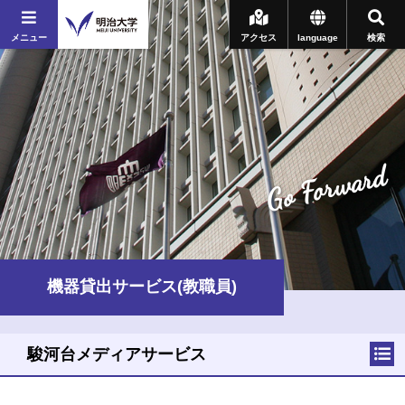
メニュー
アクセス
language
検索
Go Forward
機器貸出サービス(教職員)
駿河台メディアサービス