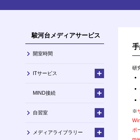
駿河台メディアサービス
手
開室時間
研
ITサービス
MIND接続
※
自習室
Wi
ポ
メディアライブラリー
m