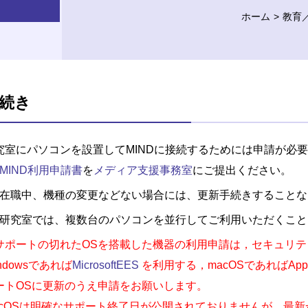
ホーム
教育
続き
究室にパソコンを設置してMINDに接続するためには申請が必
MIND利用申請書
を
メディア支援事務室
にご提出ください。
在職中、機種の変更などない場合には、更新手続きすることな
研究室では、複数台のパソコンを並行してご利用いただくこと
サポートの切れたOSを搭載した機器の利用申請は，セキュリ
ndowsであれば
MicrosoftEES
を利用する，macOSであればAp
ートOSに更新のうえ申請をお願いします。
acOSは明確なサポート終了日が公開されておりませんが，最新