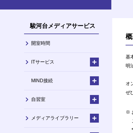
駿河台メディアサービス
概
開室時間
基
ITサービス
明
MIND接続
オ
ぜ
自習室
メディアライブラリー