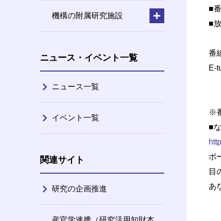
■番
機構の附属研究施設
■放
番
ニュース・イベント一覧
E-
ニュース一覧
※
イベント一覧
■
htt
ボ
関連サイト
目
あ
研究の企画推進
産官学連携（研究活用知財本