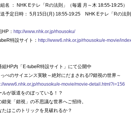
組名 ： NHK Eテレ「Rの法則」（毎週 月～木 18:55-19:25）
送予定日時： 5月15日(月) 18:55-19:25 NHK Eテレ「R
組HP：
http://www.nhk.or.jp/rhousoku/
tubeR特設サイト：
http://www6.nhk.or.jp/rhousoku/e-movie/inde
番組HP内「E-tubeR特設サイト」にて公開中
なっぺのサイエンス実験～絶対にだまされる!?錯視の世界～
p://www6.nhk.or.jp/rhousoku/e-movie/movie-detail.html?i=156
ールが坂道をのぼっている！？
の錯覚「錯視」の不思議な世界へご招待。
なたはこのトリックを見破れるか？