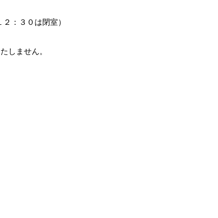
１２：３０は閉室）
いたしません。